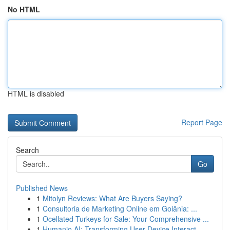
No HTML
HTML is disabled
Report Page
Search
Go
Published News
1
Mitolyn Reviews: What Are Buyers Saying?
1
Consultoria de Marketing Online em Goiânia: ...
1
Ocellated Turkeys for Sale: Your Comprehensive ...
1
Humanio AI: Transforming User-Device Interact...