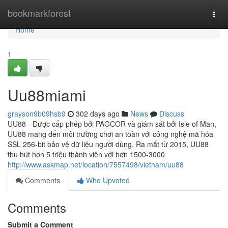
Home
bookmarkforest
Togg
navi
Home
1
Uu88miami
grayson9b09hsb9
302 days ago
News
Discuss
UU88 - Được cấp phép bởi PAGCOR và giám sát bởi Isle of Man,
UU88 mang đến môi trường chơi an toàn với công nghệ mã hóa
SSL 256-bit bảo vệ dữ liệu người dùng. Ra mắt từ 2015, UU88
thu hút hơn 5 triệu thành viên với hơn 1500-3000
http://www.askmap.net/location/7557498/vietnam/uu88
Comments
Who Upvoted
Comments
Submit a Comment