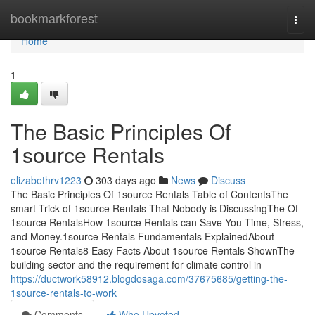
Home
bookmarkforest
Togg
navi
Home
1
The Basic Principles Of
1source Rentals
elizabethrv1223
303 days ago
News
Discuss
The Basic Principles Of 1source Rentals Table of ContentsThe
smart Trick of 1source Rentals That Nobody is DiscussingThe Of
1source RentalsHow 1source Rentals can Save You Time, Stress,
and Money.1source Rentals Fundamentals ExplainedAbout
1source Rentals8 Easy Facts About 1source Rentals ShownThe
building sector and the requirement for climate control in
https://ductwork58912.blogdosaga.com/37675685/getting-the-
1source-rentals-to-work
Comments
Who Upvoted