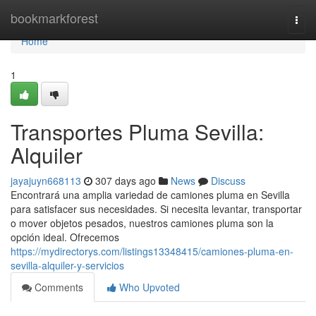
Home
bookmarkforest
Togg
navi
Home
1
Transportes Pluma Sevilla:
Alquiler
jayajuyn668113
307 days ago
News
Discuss
Encontrará una amplia variedad de camiones pluma en Sevilla
para satisfacer sus necesidades. Si necesita levantar, transportar
o mover objetos pesados, nuestros camiones pluma son la
opción ideal. Ofrecemos
https://mydirectorys.com/listings13348415/camiones-pluma-en-
sevilla-alquiler-y-servicios
Comments
Who Upvoted