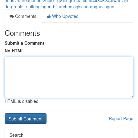
https://bureauonderzoek11gv.blogsidea.com/44306240/wat-zijn-
de-grootste-uitdagingen-bij-archeologische-opgravingen
Comments
Who Upvoted
Comments
Submit a Comment
No HTML
HTML is disabled
Report Page
Search