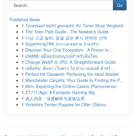
Go
Published News
1
Tonerkauf leicht gemacht: Ihr Toner-Shop Vergleich
1
The Teen Patti Guide : The Newbie's Guide
1
다낭 고급 빌라: 꿈결 같은 휴식 완벽한 선택
1
Superheng789: ฝากวอเลทง่าย จ่ายจริง!
1
Discover Your Oral Ecosystem : A Primer to ...
1
ufa888: คู่มือฉบับสมบูรณ์สำหรับมือใหม่
1
Change WebP to JPG: A Straightforward Guide
1
เคล็ดลับ: ค้นหา เว็บตรง ไม่ ผ่าน เอเย่นต์ สำหรั...
1
Perfect Hit Claywork: Perfecting the Ideal Shatter
1
Manchester Carpets: Your Guide to Finding the P...
1
88m: Exploring the Online Casino Phenomenon
1
ZT777 App: A Fantastic Gaming Ally
1
成人内容：深度解析与道德边界
1
Yorkshire Terrier Puppies for Offer: Discov...