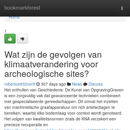
Home
bookmarkforest
Togg
navi
Home
1
Wat zijn de gevolgen van
klimaatverandering voor
archeologische sites?
robertoe932vor9
307 days ago
News
Discuss
Het onthullen van Geschiedenis: De Kunst van OpgravingGraven
is een zorgvuldig vak dat geavanceerde technieken combineert
met gespecialiseerde gereedschappen. Dit omvat het inzetten
van machinistische graafapparatuur om rich artefactlagen te
bereiken, waarbij elke bodemlaag voor context wordt genoteerd.
Het volgen van kwaliteitsnormen zoals de KNA verzekert een
precieze recuperatie en