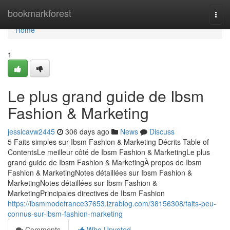
Home
bookmarkforest
Togg
navi
Home
1
Le plus grand guide de Ibsm
Fashion & Marketing
jessicavw2445
306 days ago
News
Discuss
5 Faits simples sur Ibsm Fashion & Marketing Décrits Table of
ContentsLe meilleur côté de Ibsm Fashion & MarketingLe plus
grand guide de Ibsm Fashion & MarketingÀ propos de Ibsm
Fashion & MarketingNotes détaillées sur Ibsm Fashion &
MarketingNotes détaillées sur Ibsm Fashion &
MarketingPrincipales directives de Ibsm Fashion
https://ibsmmodefrance37653.izrablog.com/38156308/faits-peu-
connus-sur-ibsm-fashion-marketing
Comments
Who Upvoted