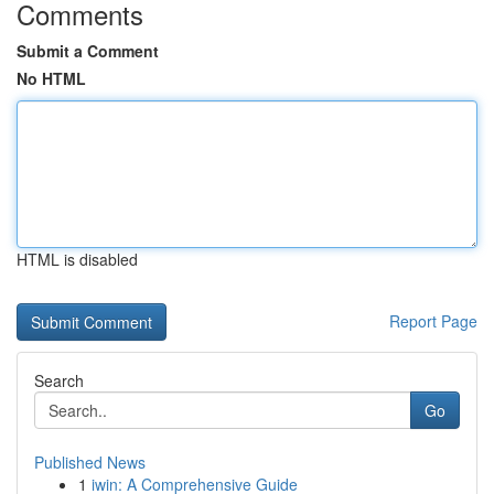
Comments
Submit a Comment
No HTML
HTML is disabled
Report Page
Search
Go
Published News
1
iwin: A Comprehensive Guide