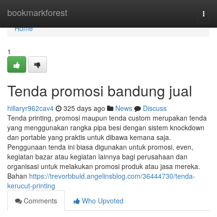
Home
bookmarkforest
Togg
navi
Home
1
Tenda promosi bandung jual
hillaryr962cav4
325 days ago
News
Discuss
Tenda printing, promosi maupun tenda custom merupakan tenda
yang menggunakan rangka pipa besi dengan sistem knockdown
dan portable yang praktis untuk dibawa kemana saja.
Penggunaan tenda ini biasa digunakan untuk promosi, even,
kegiatan bazar atau kegiatan lainnya bagi perusahaan dan
organisasi untuk melakukan promosi produk atau jasa mereka.
Bahan
https://trevorbbuld.angelinsblog.com/36444730/tenda-
kerucut-printing
Comments
Who Upvoted