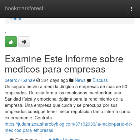
Home
bookmarkforest
Togg
navi
Home
1
Examine Este Informe sobre
medicos para empresas
peterq775ana9
324 days ago
News
Discuss
Un seguro hecho a medida dirigido a empresas de más de 50
empleados. De esta forma los empleados mantendrán una
Sanidad física y emocional óptima para la rendimiento de la
empresa. Una empresa que cuida y se preocupa por sus
empleados consigue tener mejor reputación tanto interna como
externamente. Contrata
https://judahrjzoa.sharebyblog.com/37192933/la-mejor-parte-de-
medicos-para-empresas
Comments
Who Upvoted