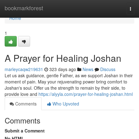
Home
bookmarkforest
Togg
navi
Home
1
A Prayer for Healing Joshan
marleycaqw219631
323 days ago
News
Discuss
Let us ask guidance, gentle Father, as we support Joshan in their
moment of pain. May your rejuvenating power bring comfort to
Joshan's soul. Offer us the strength to remain by their side, to
provide love and
https://alyyla.com/prayer-for-healing-joshan.html
Comments
Who Upvoted
Comments
Submit a Comment
No HTML