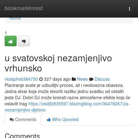
Home
bookmarkforest
Togg
navi
Home
1
u svatovskoj nezamjenjivo
vrhunsko
violaphvb384750
327 days ago
News
Discuss
Planiranje svate je uzbudljiv proces, ali i neobvezna obaveza.
Jedna stvar koja može stvoriti razliku jednu svadbu od ostalih
jeste DJ. Dobri DJ može kreirati razne atmosferne efekte koja će
ostaviti trag
https://oisitjfz835597.blazingblog.com/36478267/za-
nezamjenjivo-djelovo
Comments
Who Upvoted
Comments