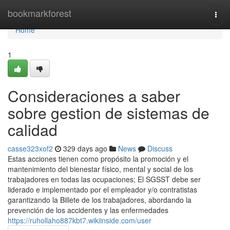
Home
bookmarkforest
Togg
navi
Home
1
Consideraciones a saber
sobre gestion de sistemas de
calidad
casse323xof2
329 days ago
News
Discuss
Estas acciones tienen como propósito la promoción y el
mantenimiento del bienestar físico, mental y social de los
trabajadores en todas las ocupaciones; El SGSST debe ser
liderado e implementado por el empleador y/o contratistas
garantizando la Billete de los trabajadores, abordando la
prevención de los accidentes y las enfermedades
https://ruhollaho887kbt7.wikiinside.com/user