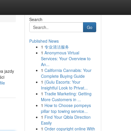
Search
Go
Published News
1
专业清洁服务
1
Anonymous Virtual
Services: Your Overview to
An...
1
California Cannabis: Your
wa jazdy
Complete Buying Guide
ści
1
{Gulu Escorts: Your
ile
Insightful Look to Privat...
1
Tradie Marketing: Getting
More Customers in ...
1
How to Choose pompeys
pillar top towing service...
1
Find Your Qibla Direction
Easily
1
Order copyright online With