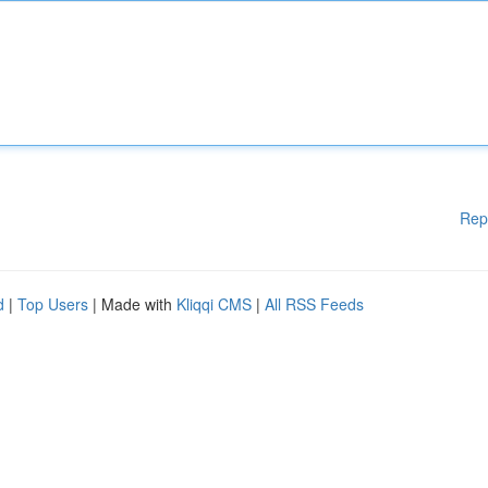
Rep
d
|
Top Users
| Made with
Kliqqi CMS
|
All RSS Feeds