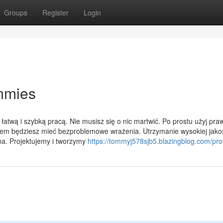
Groups
Register
Login
mmies
atwą i szybką pracą. Nie musisz się o nic martwić. Po prostu użyj pra
em będziesz mieć bezproblemowe wrażenia. Utrzymanie wysokiej jako
a. Projektujemy i tworzymy
https://tommyj578sjb5.blazingblog.com/prof