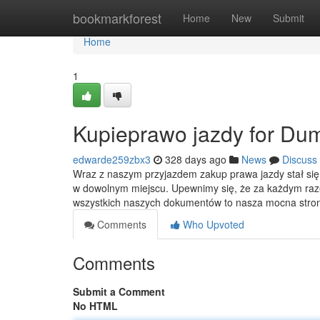
Home
bookmarkforest
Home
New
Submit
Home
1
Kupieprawo jazdy for Du
edwarde259zbx3
328 days ago
News
Discuss
Wraz z naszym przyjazdem zakup prawa jazdy stał się ł
w dowolnym miejscu. Upewnimy się, że za każdym raz
wszystkich naszych dokumentów to nasza mocna stron
Comments
Who Upvoted
Comments
Submit a Comment
No HTML