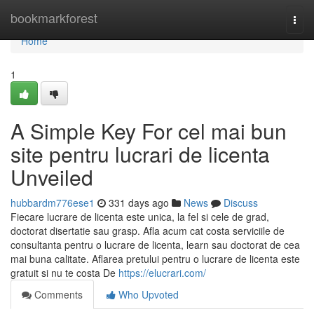
Home
bookmarkforest
Togg
navi
Home
1
A Simple Key For cel mai bun
site pentru lucrari de licenta
Unveiled
hubbardm776ese1
331 days ago
News
Discuss
Fiecare lucrare de licenta este unica, la fel si cele de grad,
doctorat disertatie sau grasp. Afla acum cat costa serviciile de
consultanta pentru o lucrare de licenta, learn sau doctorat de cea
mai buna calitate. Aflarea pretului pentru o lucrare de licenta este
gratuit si nu te costa De
https://elucrari.com/
Comments
Who Upvoted