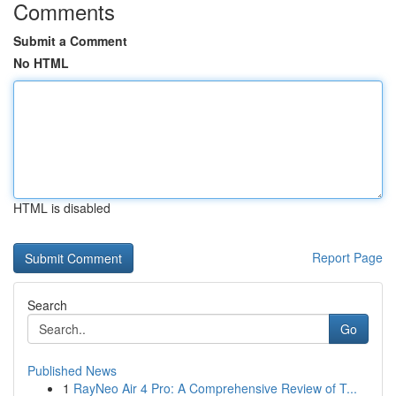
Comments
Submit a Comment
No HTML
HTML is disabled
Report Page
Search
Go
Published News
1
RayNeo Air 4 Pro: A Comprehensive Review of T...