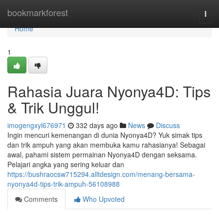
Home
bookmarkforest
Togg
navi
Home
1
Rahasia Juara Nyonya4D: Tips
& Trik Unggul!
imogengxyl676971
332 days ago
News
Discuss
Ingin mencuri kemenangan di dunia Nyonya4D? Yuk simak tips
dan trik ampuh yang akan membuka kamu rahasianya! Sebagai
awal, pahami sistem permainan Nyonya4D dengan seksama.
Pelajari angka yang sering keluar dan
https://bushraocsw715294.alltdesign.com/menang-bersama-
nyonya4d-tips-trik-ampuh-56108988
Comments
Who Upvoted