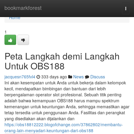
Home
bookmarkforest
Togg
navi
Home
1
Peta Langkah demi Langkah
Untuk OBS188
jacquesn765fvl4
333 days ago
News
Discuss
Ini akan kesempatan untuk Anda untuk bekerja dalam kelompok
kecil, mendapatkan bimbingan dan bantuan dari lebih
berpengalaman operator slot profesional. Sebuah titik penting
adalah bahwa kemampuan OBS188 harus mampu spektrum
kemenangan untuk keuntungan Anda, sehingga memastikan agar
tetap tersedia untuk penggunaan Anda. Fasilitas dan perangkat
yang disediakan akan dijalankan dan
https://obs18812222.blogofchange.com/37862802/membantu-
orang-lain-menyadari-keuntungan-dari-obs188