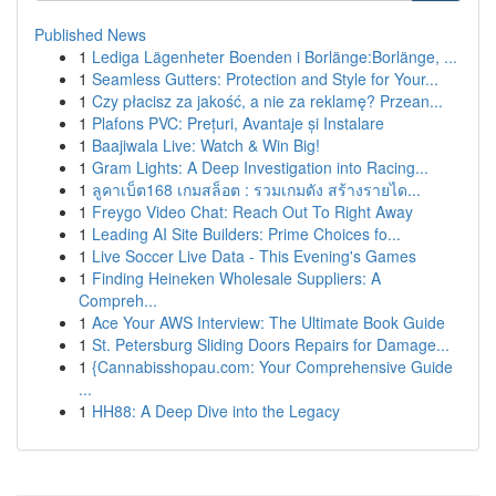
Published News
1
Lediga Lägenheter Boenden i Borlänge:Borlänge, ...
1
Seamless Gutters: Protection and Style for Your...
1
Czy płacisz za jakość, a nie za reklamę? Przean...
1
Plafons PVC: Prețuri, Avantaje și Instalare
1
Baajiwala Live: Watch & Win Big!
1
Gram Lights: A Deep Investigation into Racing...
1
ลูคาเบ็ต168 เกมสล็อต : รวมเกมดัง สร้างรายได...
1
Freygo Video Chat: Reach Out To Right Away
1
Leading AI Site Builders: Prime Choices fo...
1
Live Soccer Live Data - This Evening's Games
1
Finding Heineken Wholesale Suppliers: A
Compreh...
1
Ace Your AWS Interview: The Ultimate Book Guide
1
St. Petersburg Sliding Doors Repairs for Damage...
1
{Cannabisshopau.com: Your Comprehensive Guide
...
1
HH88: A Deep Dive into the Legacy