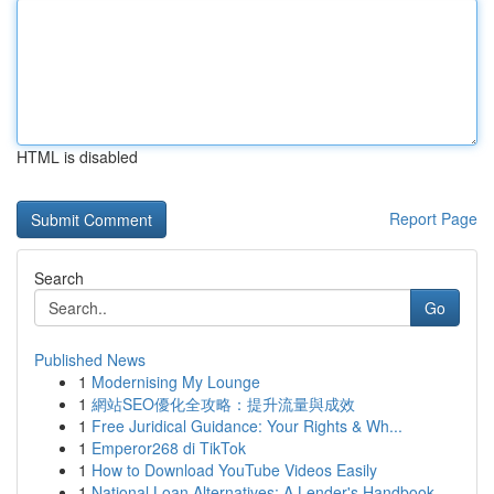
HTML is disabled
Report Page
Search
Go
Published News
1
Modernising My Lounge
1
網站SEO優化全攻略：提升流量與成效
1
Free Juridical Guidance: Your Rights & Wh...
1
Emperor268 di TikTok
1
How to Download YouTube Videos Easily
1
National Loan Alternatives: A Lender's Handbook