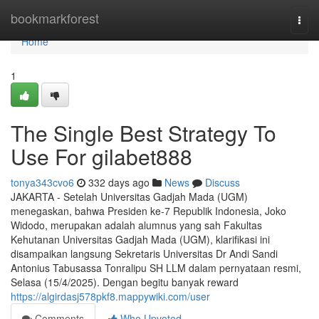
Home
bookmarkforest
Togg
navi
Home
1
The Single Best Strategy To
Use For gilabet888
tonya343cvo6
332 days ago
News
Discuss
JAKARTA - Setelah Universitas Gadjah Mada (UGM)
menegaskan, bahwa Presiden ke-7 Republik Indonesia, Joko
Widodo, merupakan adalah alumnus yang sah Fakultas
Kehutanan Universitas Gadjah Mada (UGM), klarifikasi ini
disampaikan langsung Sekretaris Universitas Dr Andi Sandi
Antonius Tabusassa Tonralipu SH LLM dalam pernyataan resmi,
Selasa (15/4/2025). Dengan begitu banyak reward
https://algirdasj578pkf8.mappywiki.com/user
Comments
Who Upvoted