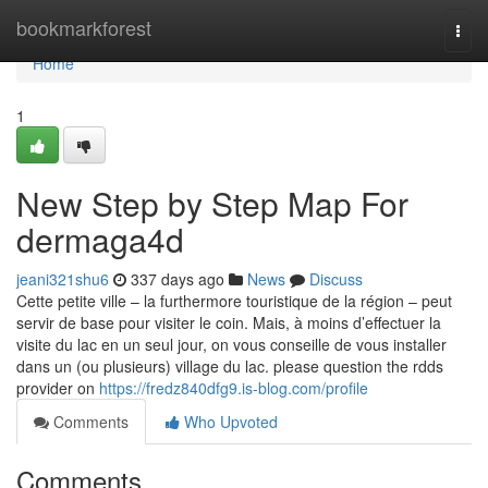
Home
bookmarkforest
Togg
navi
Home
1
New Step by Step Map For
dermaga4d
jeani321shu6
337 days ago
News
Discuss
Cette petite ville – la furthermore touristique de la région – peut
servir de base pour visiter le coin. Mais, à moins d’effectuer la
visite du lac en un seul jour, on vous conseille de vous installer
dans un (ou plusieurs) village du lac. please question the rdds
provider on
https://fredz840dfg9.is-blog.com/profile
Comments
Who Upvoted
Comments