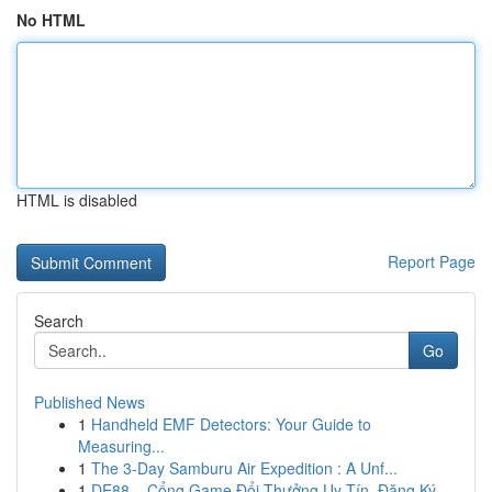
No HTML
HTML is disabled
Report Page
Search
Go
Published News
1
Handheld EMF Detectors: Your Guide to
Measuring...
1
The 3-Day Samburu Air Expedition : A Unf...
1
DE88 – Cổng Game Đổi Thưởng Uy Tín, Đăng Ký