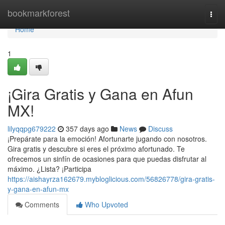
Home
bookmarkforest
Togg
navi
Home
1
¡Gira Gratis y Gana en Afun
MX!
lilyqqpg679222
357 days ago
News
Discuss
¡Prepárate para la emoción! Afortunarte jugando con nosotros.
Gira gratis y descubre si eres el próximo afortunado. Te
ofrecemos un sinfín de ocasiones para que puedas disfrutar al
máximo. ¿Lista? ¡Participa
https://aishayrza162679.mybloglicious.com/56826778/gira-gratis-
y-gana-en-afun-mx
Comments
Who Upvoted