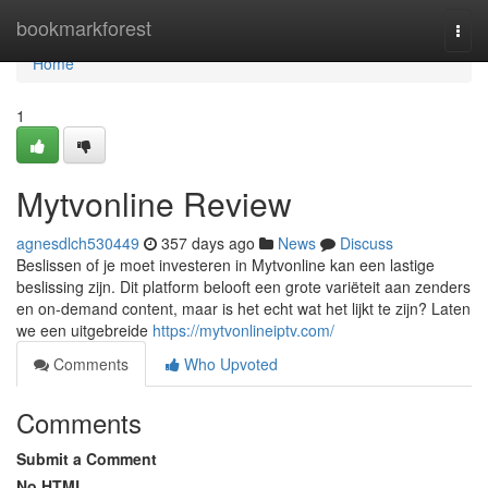
Home
bookmarkforest
Togg
navi
Home
1
Mytvonline Review
agnesdlch530449
357 days ago
News
Discuss
Beslissen of je moet investeren in Mytvonline kan een lastige
beslissing zijn. Dit platform belooft een grote variëteit aan zenders
en on-demand content, maar is het echt wat het lijkt te zijn? Laten
we een uitgebreide
https://mytvonlineiptv.com/
Comments
Who Upvoted
Comments
Submit a Comment
No HTML