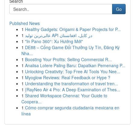
Search
Go
Published News
1
Healthy Gadgets: Origami & Paper Projects for P...
1
عالی‌ترین تولید API در کابل، افغانستان
1
"In Pano 360°: Xu Hướng Mới"
1
DE88 – Cổng Game Đổi Thưởng Uy Tín, Đăng Ký
Nha...
1
Boosting Your Profits: Selling Commercial R...
1
Analisa Lotere Paling Baru: Dapatkan Pemenang P...
1
Unlocking Creativity: Top Free AI Tools You Nee...
1
Myoglow Reviews: Real Feedback or Hype ?
1
Understanding the transformation of travel tren...
1
{RayNeo Air 4 Pro: A Deep Examination of Thes...
1
Shared Workspace Chennai: Your Guide to
Coopera...
1
Cómo comprar segunda ciudadanía mexicana en
línea