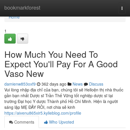
Home
bookmarkforest
Togg
navi
Home
1
How Much You Need To
Expect You'll Pay For A Good
Vaso New
damienw853oxf9
362 days ago
News
Discuss
Vui lòng nhập địa chỉ của bạn, chúng tôi sẽ Helloện thị nhà thuốc
gần bạn nhất Dược sĩ Trần Thế Vững tốt nghiệp dược sĩ tại
trường Đại học Y dược Thành phố Hồ Chí Minh. Hiện là người
sáng lập MẸ ĐÂY RỒI, nơi chia sẻ kinh
https://aivenu865xir5.kylieblog.com/profile
Comments
Who Upvoted