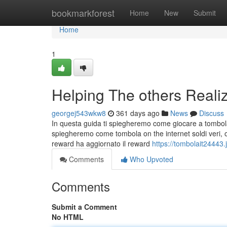
Home
bookmarkforest
Home
New
Submit
Home
1
Helping The others Reali
georgej543wkw8
361 days ago
News
Discuss
In questa guida ti spiegheremo come giocare a tombola B
spiegheremo come tombola on the internet soldi veri, o
reward ha aggiornato il reward
https://tombolait24443
Comments
Who Upvoted
Comments
Submit a Comment
No HTML