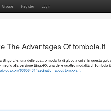
Groups
Register
Login
ze The Advantages Of tombola.it
ingo Lite, una delle quattro modalità di gioco a cui si In questa guida
 meglio alla versione Bingo90, una delle quattro modalità di Tombola it
.jaiblogs.com/63658431/fascination-about-tombola-it