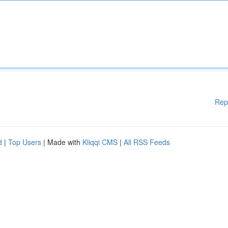
Rep
d
|
Top Users
| Made with
Kliqqi CMS
|
All RSS Feeds