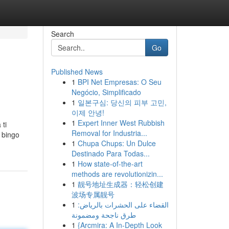
Search
Go
Published News
1
BPI Net Empresas: O Seu
Negócio, Simplificado
1
일본구심: 당신의 피부 고민,
이제 안녕!
1
Expert Inner West Rubbish
 ti
Removal for Industria...
 bingo
1
Chupa Chups: Un Dulce
Destinado Para Todas...
1
How state-of-the-art
methods are revolutionizin...
1
靓号地址生成器：轻松创建
波场专属靓号
1
القضاء على الحشرات بالرياض:
طرق ناجحة ومضمونة
1
{Arcmira: A In-Depth Look