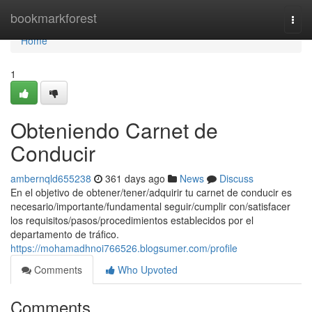
Home
bookmarkforest
Togg
navi
Home
1
Obteniendo Carnet de
Conducir
ambernqld655238
361 days ago
News
Discuss
En el objetivo de obtener/tener/adquirir tu carnet de conducir es
necesario/importante/fundamental seguir/cumplir con/satisfacer
los requisitos/pasos/procedimientos establecidos por el
departamento de tráfico.
https://mohamadhnoi766526.blogsumer.com/profile
Comments
Who Upvoted
Comments