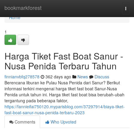
Home
bookmarkforest
Togg
navi
Home
1
Harga Tiket Fast Boat Sanur -
Nusa Penida Terbaru Tahun
finnianvbfq278578
362 days ago
News
Discuss
Berencana liburan ke Pulau Nusa Penida dari Sanur? Berikut
informasi terkini mengenai harga tiket fast boat Sanur-Nusa
Penida untuk tahun ini. Harga tiket fast boat bisa berubah-ubah
tergantung pada beberapa faktor,
https://fannieifai750120.myparisblog.com/37297914/biaya-tiket-
fast-boat-sanur-nusa-penida-terbaru-2023
Comments
Who Upvoted