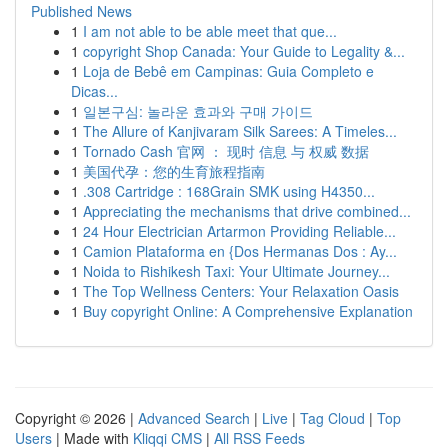
Published News
1
I am not able to be able meet that que...
1
copyright Shop Canada: Your Guide to Legality &...
1
Loja de Bebê em Campinas: Guia Completo e
Dicas...
1
일본구심: 놀라운 효과와 구매 가이드
1
The Allure of Kanjivaram Silk Sarees: A Timeles...
1
Tornado Cash 官网 ： 现时 信息 与 权威 数据
1
美国代孕：您的生育旅程指南
1
.308 Cartridge : 168Grain SMK using H4350...
1
Appreciating the mechanisms that drive combined...
1
24 Hour Electrician Artarmon Providing Reliable...
1
Camion Plataforma en {Dos Hermanas Dos : Ay...
1
Noida to Rishikesh Taxi: Your Ultimate Journey...
1
The Top Wellness Centers: Your Relaxation Oasis
1
Buy copyright Online: A Comprehensive Explanation
Copyright © 2026 |
Advanced Search
|
Live
|
Tag Cloud
|
Top
Users
| Made with
Kliqqi CMS
|
All RSS Feeds