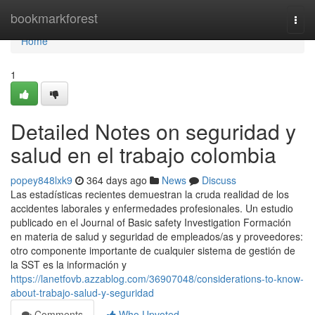
Home
bookmarkforest
Togg
navi
Home
1
Detailed Notes on seguridad y
salud en el trabajo colombia
popey848lxk9
364 days ago
News
Discuss
Las estadísticas recientes demuestran la cruda realidad de los
accidentes laborales y enfermedades profesionales. Un estudio
publicado en el Journal of Basic safety Investigation Formación
en materia de salud y seguridad de empleados/as y proveedores:
otro componente importante de cualquier sistema de gestión de
la SST es la información y
https://lanetfovb.azzablog.com/36907048/considerations-to-know-
about-trabajo-salud-y-seguridad
Comments
Who Upvoted