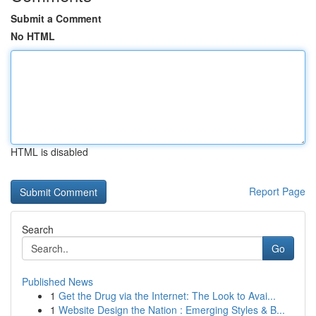
Submit a Comment
No HTML
HTML is disabled
Report Page
Search
Go
Published News
1
Get the Drug via the Internet: The Look to Avai...
1
Website Design the Nation : Emerging Styles & B...