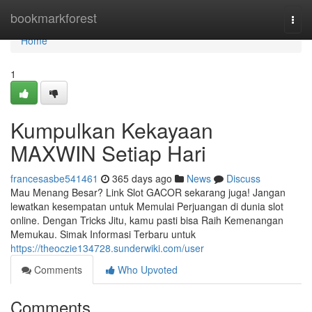
Home
bookmarkforest
Togg
navi
Home
1
Kumpulkan Kekayaan
MAXWIN Setiap Hari
francesasbe541461
365 days ago
News
Discuss
Mau Menang Besar? Link Slot GACOR sekarang juga! Jangan
lewatkan kesempatan untuk Memulai Perjuangan di dunia slot
online. Dengan Tricks Jitu, kamu pasti bisa Raih Kemenangan
Memukau. Simak Informasi Terbaru untuk
https://theoczie134728.sunderwiki.com/user
Comments
Who Upvoted
Comments