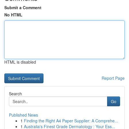
Submit a Comment
No HTML
HTML is disabled
Report Page
Search
Go
Published News
1
Finding the Right A4 Paper Supplier: A Comprehe...
1
Australia's Finest Grade Dermatology : Your Ess...