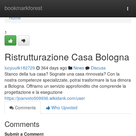
Home
bookmarkforest
Togg
navi
Home
1
Ristrutturazione Casa Bologna
lucyuutk182729
364 days ago
News
Discuss
Stanco della tua casa? Sognate una casa rinnovata? Con la
nostra competenze specializzate, potrai trasformare la tua dimora
a Bologna. Offriamo un servizio approfondito che comprende la
progettazione e la eseguzione
https://joanvxto509936.wikidank.com/user
Comments
Who Upvoted
Comments
Submit a Comment