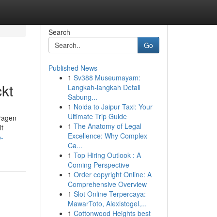
Search
Go
Published News
1
Sv388 Museumayam:
kt
Langkah-langkah Detail
Sabung...
1
Noida to Jaipur Taxi: Your
Ultimate Trip Guide
tragen
1
The Anatomy of Legal
lt
Excellence: Why Complex
o-
Ca...
1
Top Hiring Outlook : A
Coming Perspective
1
Order copyright Online: A
Comprehensive Overview
1
Slot Online Terpercaya:
MawarToto, Alexistogel,...
1
Cottonwood Heights best