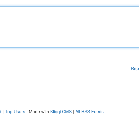
Rep
d
|
Top Users
| Made with
Kliqqi CMS
|
All RSS Feeds