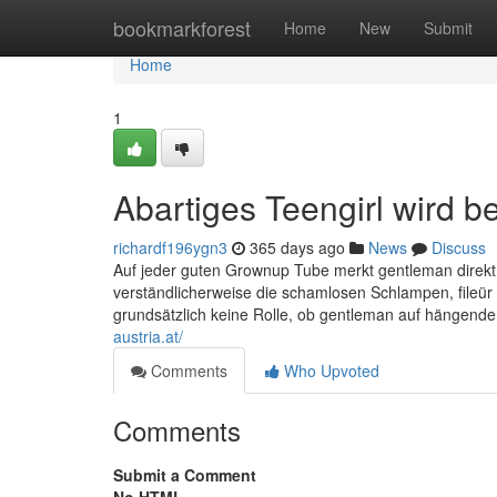
Home
bookmarkforest
Home
New
Submit
Home
1
Abartiges Teengirl wird 
richardf196ygn3
365 days ago
News
Discuss
Auf jeder guten Grownup Tube merkt gentleman direkt, 
verständlicherweise die schamlosen Schlampen, fileür
grundsätzlich keine Rolle, ob gentleman auf hängende
austria.at/
Comments
Who Upvoted
Comments
Submit a Comment