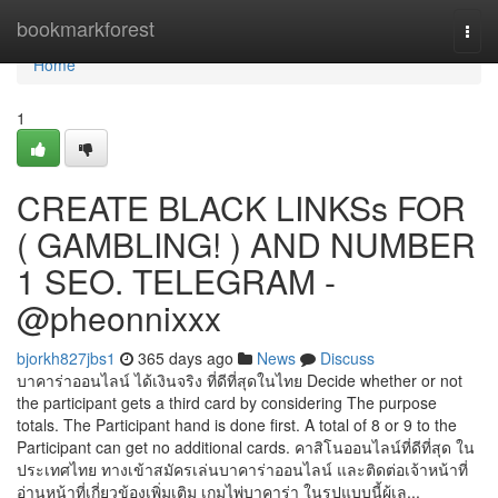
Home
bookmarkforest
Togg
navi
Home
1
CREATE BLACK LINKSs FOR
( GAMBLING! ) AND NUMBER
1 SEO. TELEGRAM -
@pheonnixxx
bjorkh827jbs1
365 days ago
News
Discuss
บาคาร่าออนไลน์ ได้เงินจริง ที่ดีที่สุดในไทย Decide whether or not
the participant gets a third card by considering The purpose
totals. The Participant hand is done first. A total of 8 or 9 to the
Participant can get no additional cards. คาสิโนออนไลน์ที่ดีที่สุด ใน
ประเทศไทย ทางเข้าสมัครเล่นบาคาร่าออนไลน์ และติดต่อเจ้าหน้าที่
อ่านหน้าที่เกี่ยวข้องเพิ่มเติม เกมไพ่บาคาร่า ในรูปแบบนี้ผู้เล...