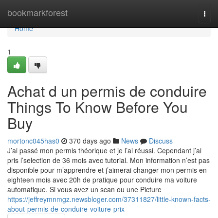
Home
bookmarkforest
Togg
navi
Home
1
Achat d un permis de conduire
Things To Know Before You
Buy
mortonc045has0
370 days ago
News
Discuss
J’ai passé mon permis théorique et je l’ai réussi. Cependant j’ai
pris l’selection de 36 mois avec tutorial. Mon information n’est pas
disponible pour m’apprendre et j’aimerai changer mon permis en
eighteen mois avec 20h de pratique pour conduire ma voiture
automatique. Si vous avez un scan ou une Picture
https://jeffreymnmgz.newsbloger.com/37311827/little-known-facts-
about-permis-de-conduire-voiture-prix