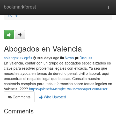
Home
bookmarkforest
Togg
navi
Home
1
Abogados en Valencia
solangex963qxf0
369 days ago
News
Discuss
En Valencia, contar con un grupo de abogados especializados es
clave para resolver problemas legales con eficacia. Ya sea que
necesites ayuda en temas de derecho penal, civil o laboral, aquí
encuentras el respaldo legal que buscas. Consulta nuestro
contenido completo para más información sobre temas legales en
Valencia. ????
https://joleneb442xqh5.wikinewspaper.com/user
Comments
Who Upvoted
Comments