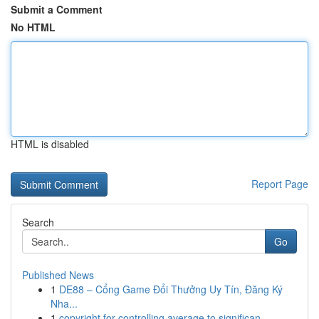
Submit a Comment
No HTML
HTML is disabled
Report Page
Search
Go
Published News
1
DE88 – Cổng Game Đổi Thưởng Uy Tín, Đăng Ký
Nha...
1
copyright for controlling average to significan...