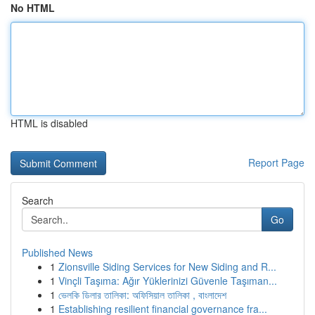
No HTML
HTML is disabled
Report Page
Search
Go
Published News
1
Zionsville Siding Services for New Siding and R...
1
Vinçli Taşıma: Ağır Yüklerinizi Güvenle Taşıman...
1
ভেলকি ডিলার তালিকা: অফিসিয়াল তালিকা , বাংলাদেশ
1
Establishing resilient financial governance fra...