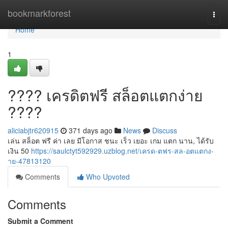
Home
bookmarkforest
Togg
navi
Home
1
???? เครดิตฟรี สล็อตแตกง่าย
????
aliciabjtr620915
371 days ago
News
Discuss
เล่น สล็อต ฟรี ค่า เลย มีโอกาส ชนะ เร็ว เยอะ เกม แตก นาน, ได้รับ
เงิน 50
https://saulctyt592929.uzblog.net/เครด-ตฟร-สล-อตแตกง-
าย-47813120
Comments
Who Upvoted
Comments
Submit a Comment