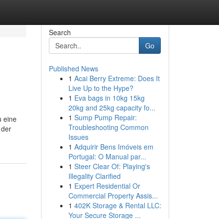
Search
Go
Published News
1
Acai Berry Extreme: Does It
Live Up to the Hype?
1
Eva bags in 10kg 15kg
20kg and 25kg capacity fo...
1
Sump Pump Repair:
u eine
Troubleshooting Common
 der
Issues
1
Adquirir Bens Imóveis em
Portugal: O Manual par...
1
Steer Clear Of: Playing's
Illegality Clarified
1
Expert Residential Or
Commercial Property Assis...
1
402K Storage & Rental LLC:
Your Secure Storage ...