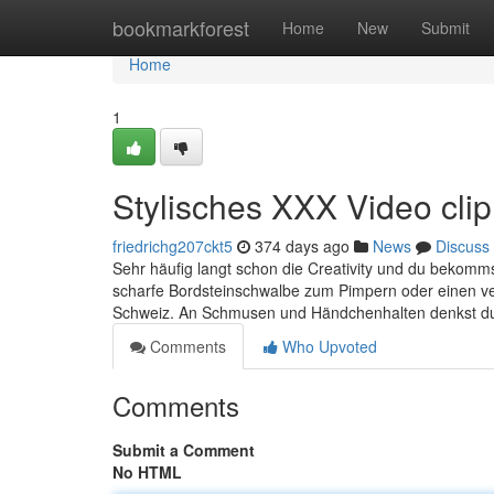
Home
bookmarkforest
Home
New
Submit
Home
1
Stylisches XXX Video cli
friedrichg207ckt5
374 days ago
News
Discuss
Sehr häufig langt schon die Creativity und du bekomms
scharfe Bordsteinschwalbe zum Pimpern oder einen ve
Schweiz. An Schmusen und Händchenhalten denkst du a
Comments
Who Upvoted
Comments
Submit a Comment
No HTML