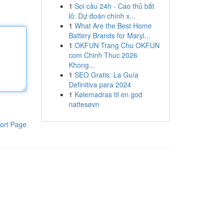
1
Soi cầu 24h - Cao thủ bắt
lô: Dự đoán chính x...
1
What Are the Best Home
Battery Brands for Maryl...
1
OKFUN Trang Chu OKFUN
com Chinh Thuc 2026
Khong...
1
SEO Gratis: La Guía
Definitiva para 2024
1
Kølemadras til en god
nattesøvn
ort Page