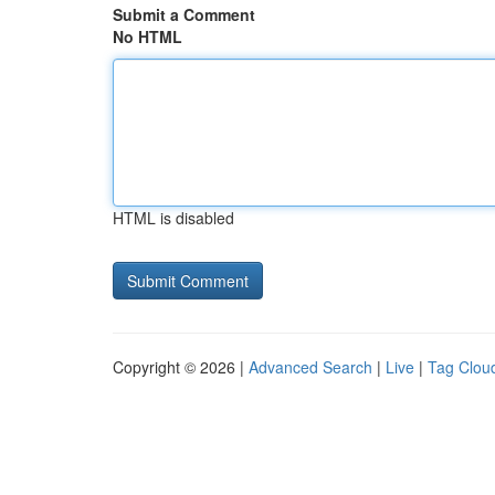
Submit a Comment
No HTML
HTML is disabled
Copyright © 2026 |
Advanced Search
|
Live
|
Tag Clou