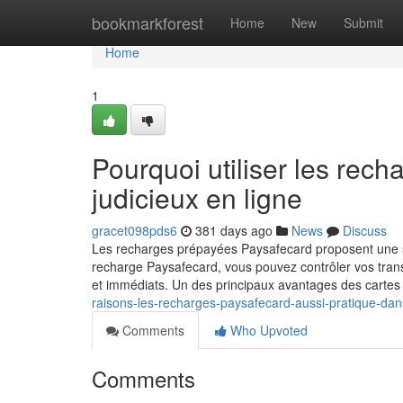
Home
bookmarkforest
Home
New
Submit
Home
1
Pourquoi utiliser les rec
judicieux en ligne
gracet098pds6
381 days ago
News
Discuss
Les recharges prépayées Paysafecard proposent une solu
recharge Paysafecard, vous pouvez contrôler vos trans
et immédiats. Un des principaux avantages des cartes
raisons-les-recharges-paysafecard-aussi-pratique-da
Comments
Who Upvoted
Comments