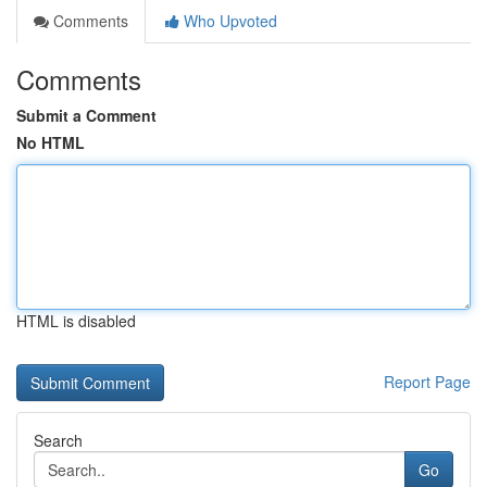
Comments
Who Upvoted
Comments
Submit a Comment
No HTML
HTML is disabled
Report Page
Search
Go