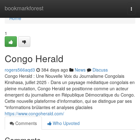
Home
bookmarkforest
Togg
navi
Home
1
Congo Herald
rogers566aqd3
384 days ago
News
Discuss
Congo Herald : Une Nouvelle Voix du Journalisme Congolais
Kinshasa, juillet 2025 - Dans un paysage médiatique congolais en
pleine mutation, Congo Herald se positionne comme un acteur
émergent du journalisme en République Démocratique du Congo.
Cette nouvelle plateforme d'information, qui se distingue par ses
"informations brûlantes et analyses glaciales
https://www.congoherald.com/
Comments
Who Upvoted
Comments