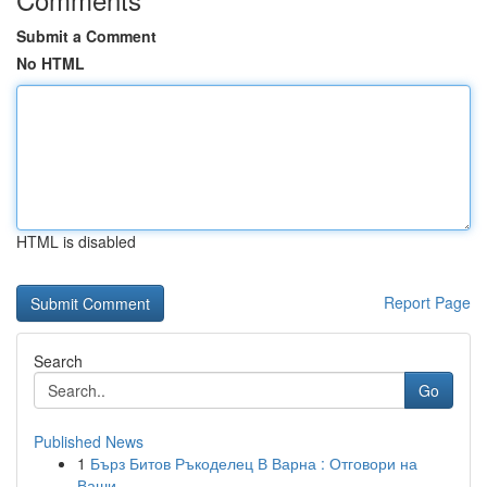
Submit a Comment
No HTML
HTML is disabled
Report Page
Search
Go
Published News
1
Бърз Битов Ръкоделец В Варна : Отговори на
Ваши...