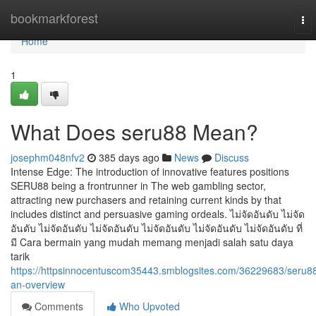
Home
bookmarkforest
To
nav
Home
1
What Does seru88 Mean?
josephm048nfv2
385 days ago
News
Discuss
Intense Edge: The introduction of innovative features positions
SERU88 being a frontrunner in The web gambling sector,
attracting new purchasers and retaining current kinds by that
includes distinct and persuasive gaming ordeals. ไม่จัดอันดับ ไม่จัด
อันดับ ไม่จัดอันดับ ไม่จัดอันดับ ไม่จัดอันดับ ไม่จัดอันดับ ไม่จัดอันดับ ที่
มี Cara bermain yang mudah memang menjadi salah satu daya
tarik
https://httpsinnocentuscom35443.smblogsites.com/36229683/seru8
an-overview
Comments
Who Upvoted