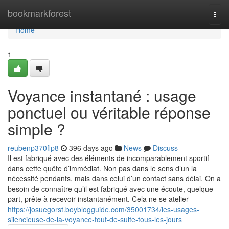
Home
bookmarkforest
Togg
navi
Home
1
Voyance instantané : usage
ponctuel ou véritable réponse
simple ?
reubenp370flp8
396 days ago
News
Discuss
Il est fabriqué avec des éléments de incomparablement sportif
dans cette quête d’immédiat. Non pas dans le sens d’un la
nécessité pendants, mais dans celui d’un contact sans délai. On a
besoin de connaître qu’il est fabriqué avec une écoute, quelque
part, prête à recevoir instantanément. Cela ne se atelier
https://josuegorst.boyblogguide.com/35001734/les-usages-
silencieuse-de-la-voyance-tout-de-suite-tous-les-jours