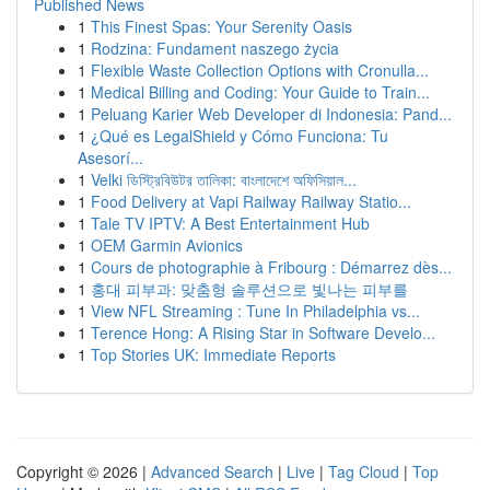
Published News
1
This Finest Spas: Your Serenity Oasis
1
Rodzina: Fundament naszego życia
1
Flexible Waste Collection Options with Cronulla...
1
Medical Billing and Coding: Your Guide to Train...
1
Peluang Karier Web Developer di Indonesia: Pand...
1
¿Qué es LegalShield y Cómo Funciona: Tu
Asesorí...
1
Velki ডিস্ট্রিবিউটর তালিকা: বাংলাদেশে অফিসিয়াল...
1
Food Delivery at Vapi Railway Railway Statio...
1
Tale TV IPTV: A Best Entertainment Hub
1
OEM Garmin Avionics
1
Cours de photographie à Fribourg : Démarrez dès...
1
홍대 피부과: 맞춤형 솔루션으로 빛나는 피부를
1
View NFL Streaming : Tune In Philadelphia vs...
1
Terence Hong: A Rising Star in Software Develo...
1
Top Stories UK: Immediate Reports
Copyright © 2026 |
Advanced Search
|
Live
|
Tag Cloud
|
Top