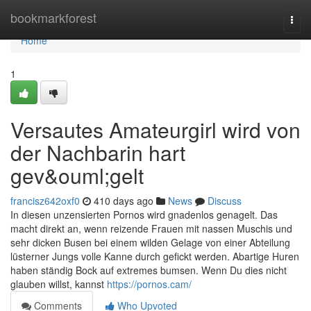
Home
bookmarkforest
Togg
navi
Home
1
Versautes Amateurgirl wird von
der Nachbarin hart
gev&ouml;gelt
francisz642oxf0
410 days ago
News
Discuss
In diesen unzensierten Pornos wird gnadenlos genagelt. Das
macht direkt an, wenn reizende Frauen mit nassen Muschis und
sehr dicken Busen bei einem wilden Gelage von einer Abteilung
lüsterner Jungs volle Kanne durch gefickt werden. Abartige Huren
haben ständig Bock auf extremes bumsen. Wenn Du dies nicht
glauben willst, kannst
https://pornos.cam/
Comments
Who Upvoted