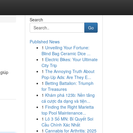
Search
Go
Published News
1
Unveiling Your Fortune:
Blind Bag Ceramic Dice ...
1
Electric Bikes: Your Ultimate
City Trip
1
The Annoying Truth About
 giúp
Pop-Up Ads: Are They E...
1
Betting Battalion: Triumph
for Treasures
1
Khám phá 123b: Nền tảng
cá cược đa dạng và tiện...
1
Finding the Right Marietta
top Pool Maintenance...
1
Lô 3 Số MN: Bí Quyết Soi
Cầu Chính Xác Nhất
1
Cannabis for Arthritis: 2025