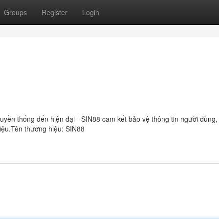
Groups
Register
Login
ruyền thống đến hiện đại - SIN88 cam kết bảo vệ thông tin người dùng,
iệu.Tên thương hiệu: SIN88