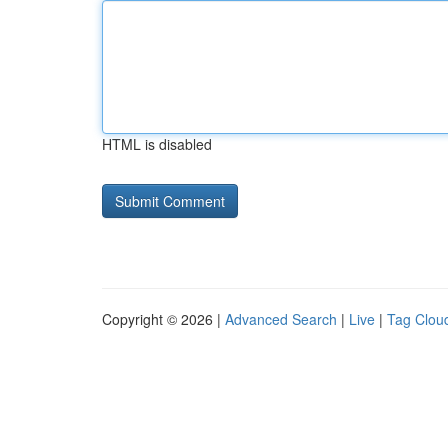
HTML is disabled
Copyright © 2026 |
Advanced Search
|
Live
|
Tag Clou