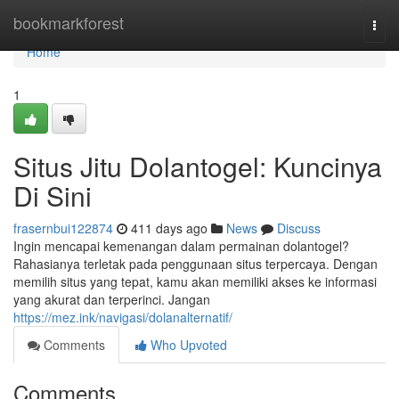
Home
bookmarkforest
Togg
navi
Home
1
Situs Jitu Dolantogel: Kuncinya
Di Sini
frasernbui122874
411 days ago
News
Discuss
Ingin mencapai kemenangan dalam permainan dolantogel?
Rahasianya terletak pada penggunaan situs terpercaya. Dengan
memilih situs yang tepat, kamu akan memiliki akses ke informasi
yang akurat dan terperinci. Jangan
https://mez.ink/navigasi/dolanalternatif/
Comments
Who Upvoted
Comments