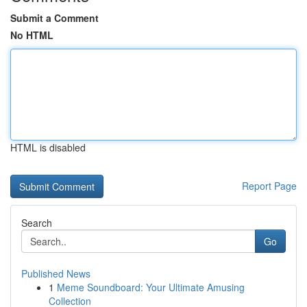
Submit a Comment
No HTML
HTML is disabled
Report Page
Search
Go
Published News
1
Meme Soundboard: Your Ultimate Amusing
Collection