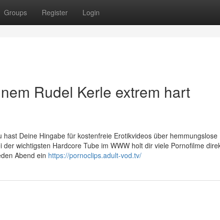
Groups
Register
Login
inem Rudel Kerle extrem hart
n Du hast Deine Hingabe für kostenfreie Erotikvideos über hemmungslose
i der wichtigsten Hardcore Tube im WWW holt dir viele Pornofilme direk
eden Abend ein
https://pornoclips.adult-vod.tv/