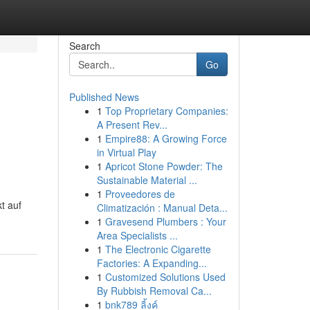
Search
Go
Published News
1
Top Proprietary Companies:
A Present Rev...
1
Empire88: A Growing Force
in Virtual Play
1
Apricot Stone Powder: The
Sustainable Material ...
1
Proveedores de
t auf
Climatización : Manual Deta...
1
Gravesend Plumbers : Your
Area Specialists ...
1
The Electronic Cigarette
Factories: A Expanding...
1
Customized Solutions Used
By Rubbish Removal Ca...
1
bnk789 ลิ้งค์