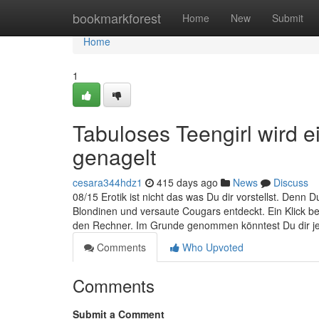
Home
bookmarkforest
Home
New
Submit
Home
1
Tabuloses Teengirl wird e
genagelt
cesara344hdz1
415 days ago
News
Discuss
08/15 Erotik ist nicht das was Du dir vorstellst. Den
Blondinen und versaute Cougars entdeckt. Ein Klick be
den Rechner. Im Grunde genommen könntest Du dir j
Comments
Who Upvoted
Comments
Submit a Comment