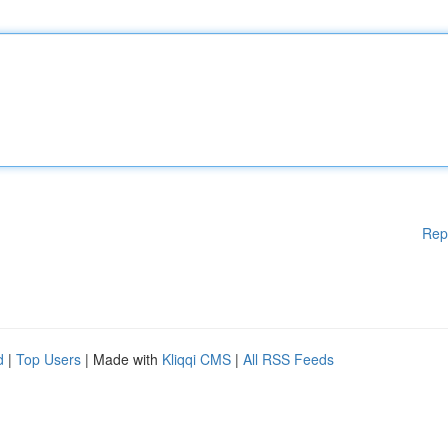
Rep
d
|
Top Users
| Made with
Kliqqi CMS
|
All RSS Feeds