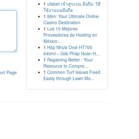
1
ufabet เข้าสู่ระบบ มือถือ: วิธี
ใช้งานบนมือถือ
1
88m: Your Ultimate Online
Casino Destination
1
Los 10 Mejores
Proveedores de Hosting en
México...
1
Hộp Nhựa Oval HT700
640ml – Giải Pháp Hoàn H...
1
Regaining Better : Your
Resource to Compre...
1
Common Turf Issues Fixed
ort Page
Easily through Lawn Mo...