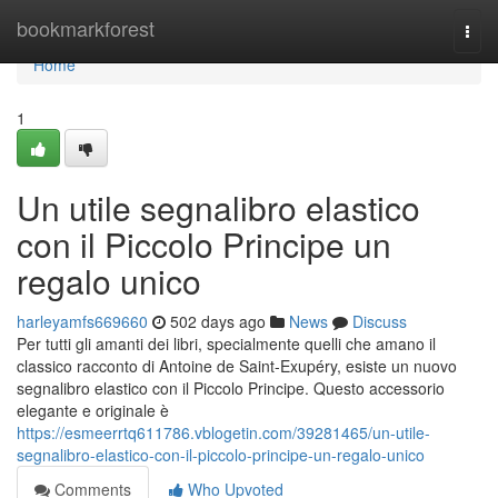
Home
bookmarkforest
Togg
navi
Home
1
Un utile segnalibro elastico
con il Piccolo Principe un
regalo unico
harleyamfs669660
502 days ago
News
Discuss
Per tutti gli amanti dei libri, specialmente quelli che amano il
classico racconto di Antoine de Saint-Exupéry, esiste un nuovo
segnalibro elastico con il Piccolo Principe. Questo accessorio
elegante e originale è
https://esmeerrtq611786.vblogetin.com/39281465/un-utile-
segnalibro-elastico-con-il-piccolo-principe-un-regalo-unico
Comments
Who Upvoted