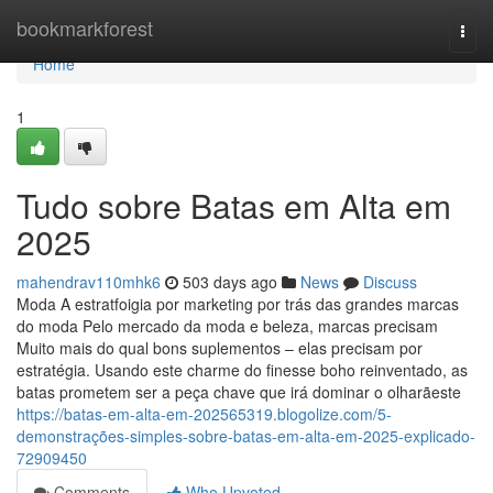
Home
bookmarkforest
Togg
navi
Home
1
Tudo sobre Batas em Alta em
2025
mahendrav110mhk6
503 days ago
News
Discuss
Moda A estratfoigia por marketing por trás das grandes marcas
do moda Pelo mercado da moda e beleza, marcas precisam
Muito mais do qual bons suplementos – elas precisam por
estratégia. Usando este charme do finesse boho reinventado, as
batas prometem ser a peça chave que irá dominar o olharãeste
https://batas-em-alta-em-202565319.blogolize.com/5-
demonstrações-simples-sobre-batas-em-alta-em-2025-explicado-
72909450
Comments
Who Upvoted