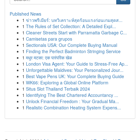
Published News
1
ข่าวพรีเมียร์: บทวิเคราะห์สุดร้อนแรงก่อนเกมสุดส...
1
The Rules of Set Collection: A Detailed Expl...
1
Cleaner Streets Start with Parramatta Garbage C...
1
Camisetas para grupos
1
Sectionals USA: Our Complete Buying Manual
1
Finding the Perfect Badminton Stringing Service
1
मधुर मटका: एक पारंपरिक खेळ
1
London Visa Agent: Your Guide to Stress-Free Ap...
1
Unforgettable Maldives: Your Personalized Jour...
1
Best Vape Pens UK: Your Complete Buying Guide
1
WK66: Exploring a Global Online Platform
1
Situs Slot Thailand Terbaik 2024
1
Identifying The Best Chartered Accountancy ...
1
Unlock Financial Freedom : Your Gradual Ma...
1
Realistic Combination Heating System Expens...