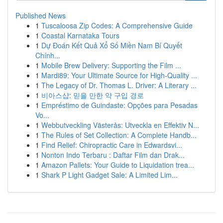
Published News
1
Tuscaloosa Zip Codes: A Comprehensive Guide
1
Coastal Karnataka Tours
1
Dự Đoán Kết Quả Xổ Số Miền Nam Bí Quyết
Chính...
1
Mobile Brew Delivery: Supporting the Film ...
1
Mardi89: Your Ultimate Source for High-Quality ...
1
The Legacy of Dr. Thomas L. Driver: A Literary ...
1
비아스샵: 믿을 만한 약 구입 경로
1
Empréstimo de Guindaste: Opções para Pesadas
Vo...
1
Webbutveckling Västerås: Utveckla en Effektiv N...
1
The Rules of Set Collection: A Complete Handb...
1
Find Relief: Chiropractic Care in Edwardsvi...
1
Nonton Indo Terbaru : Daftar Film dan Drak...
1
Amazon Pallets: Your Guide to Liquidation trea...
1
Shark P Light Gadget Sale: A Limited Lim...