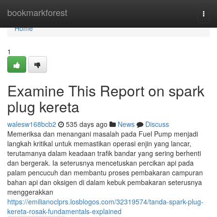
Home
bookmarkforest
Togg
navi
Home
1
Examine This Report on spark
plug kereta
walesw168bcb2
535 days ago
News
Discuss
Memeriksa dan menangani masalah pada Fuel Pump menjadi
langkah kritikal untuk memastikan operasi enjin yang lancar,
terutamanya dalam keadaan trafik bandar yang sering berhenti
dan bergerak. Ia seterusnya mencetuskan percikan api pada
palam pencucuh dan membantu proses pembakaran campuran
bahan api dan oksigen di dalam kebuk pembakaran seterusnya
menggerakkan
https://emilianoclprs.losblogos.com/32319574/tanda-spark-plug-
kereta-rosak-fundamentals-explained